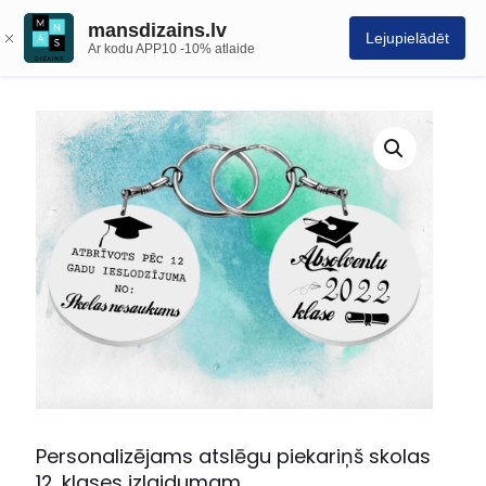
mansdizains.lv
Lejupielādēt
Ar kodu APP10 -10% atlaide
Personalizējams atslēgu piekariņš skolas
12. klases izlaidumam