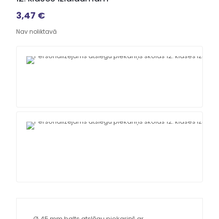
3,47
€
Nav noliktavā
Ø 45 mm balts atslēgu piekariņš ar