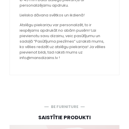
personalizējamu apdruku.
Lieliska dāvana svētkos un ikdienā!
Atslēgu piekariņu var personalizēt, to ir
iespējams apdrukāt no abām pusēm! Lai
pievienotu savu dizainu, veic pasūtījumu un
sadaļā “Pasūtījuma piezīmes” uzraksti mums,
ko vēlies redzēt uz atslēgu piekariņa! Ja vēlies
pievienot bildi, tad raksti mums uz
info@mansdizains.lv !
BE FURNITURE
SAISTĪTIE PRODUKTI