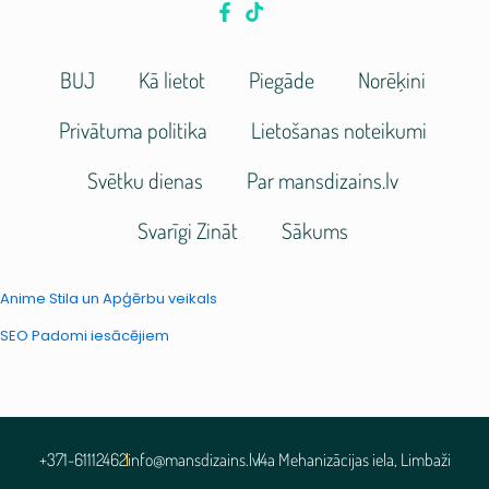
BUJ
Kā lietot
Piegāde
Norēķini
Privātuma politika
Lietošanas noteikumi
Svētku dienas
Par mansdizains.lv
Svarīgi Zināt
Sākums
Anime Stila un Apģērbu veikals
SEO Padomi iesācējiem
+371-61112462
info@mansdizains.lv
4a Mehanizācijas iela, Limbaži