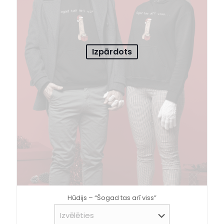
Izpārdots
Hūdijs – “Šogad tas arī viss”