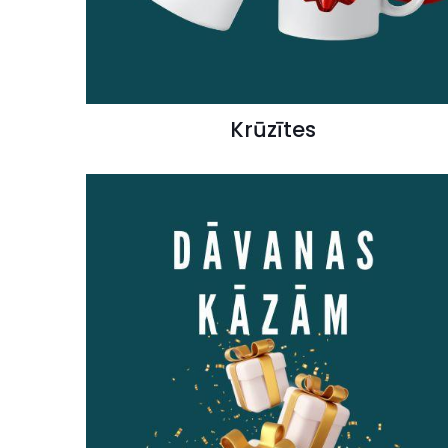
Krūzītes