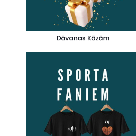
Dāvanas Kāzām