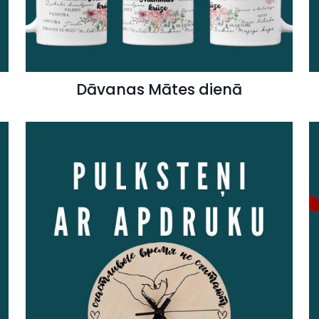
Dāvanas Mātes dienā