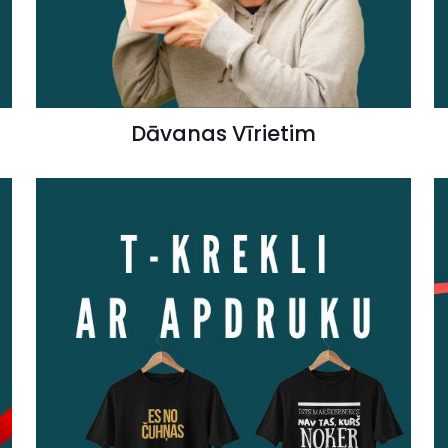
Dāvanas Vīrietim