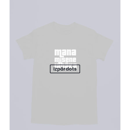
Izpārdots