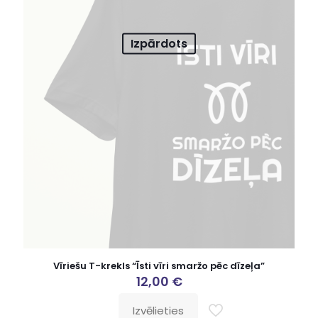
Izpārdots
Vīriešu T-krekls “Īsti vīri smaržo pēc dīzeļa”
12,00
€
Izvēlieties