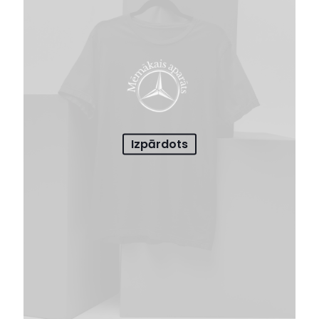
Izpārdots