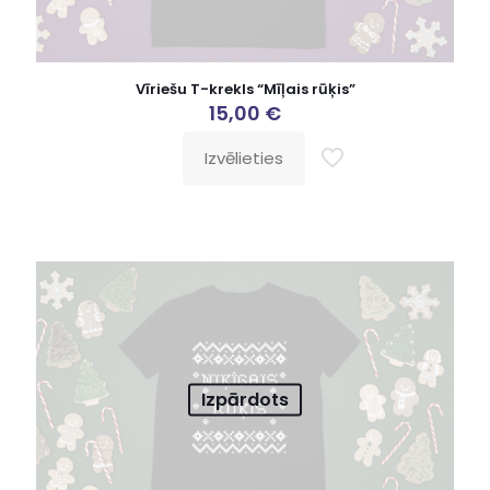
Vīriešu T-krekls “Mīļais rūķis”
15,00
€
Izvēlieties
Izpārdots