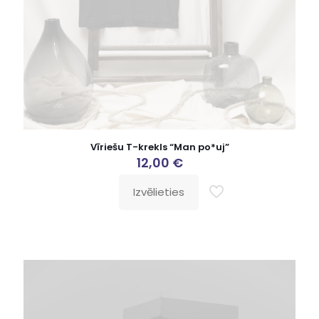
Vīriešu T-krekls “Man po*uj”
12,00
€
Izvēlieties