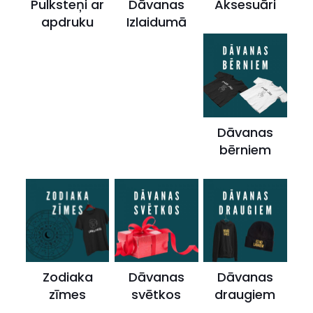
Pulksteņi ar
Dāvanas
Aksesuāri
apdruku
Izlaidumā
Dāvanas
bērniem
Zodiaka
Dāvanas
Dāvanas
zīmes
svētkos
draugiem