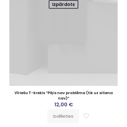
Izpārdots
Vīriešu T-krekls “Piķis nav problēma (tik uz sitiena
nav)”
12,00
€
Izvēlieties