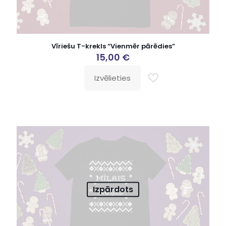
Vīriešu T-krekls “Vienmēr pārēdies”
15,00
€
Izvēlieties
Izpārdots