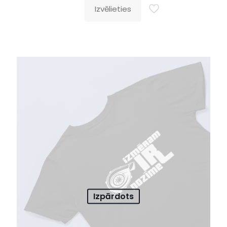
Izvēlieties
Izpārdots