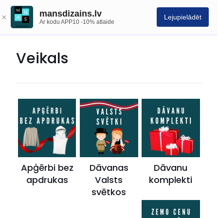
mansdizains.lv
Lejupielādēt
Ar kodu APP10 -10% atlaide
Veikals
Apģērbi bez
Dāvanas
Dāvanu
apdrukas
Valsts
komplekti
svētkos