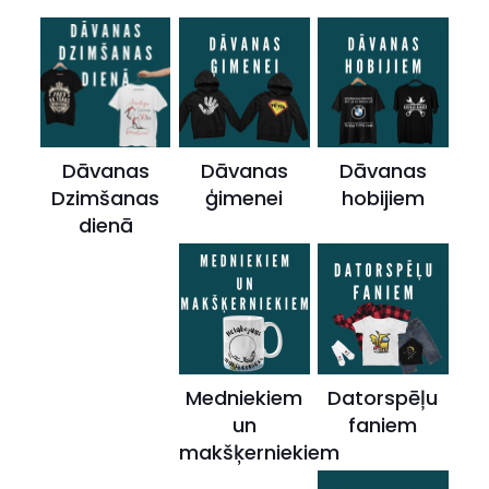
Dāvanas
Dāvanas
Dāvanas
Dzimšanas
ģimenei
hobijiem
dienā
Medniekiem
Datorspēļu
un
faniem
makšķerniekiem