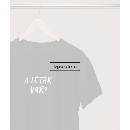
Izpārdots