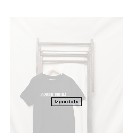
Izpārdots