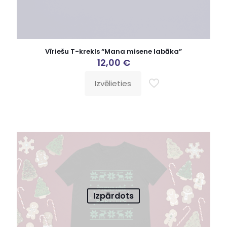
Vīriešu T-krekls “Mana misene labāka”
12,00
€
Izvēlieties
Izpārdots