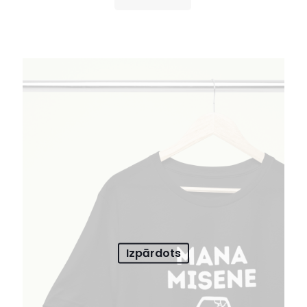
Izpārdots