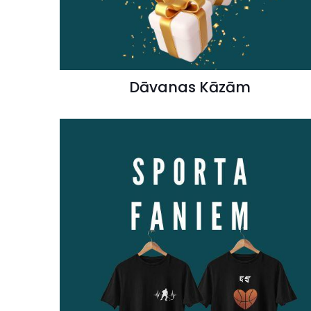
Dāvanas Kāzām