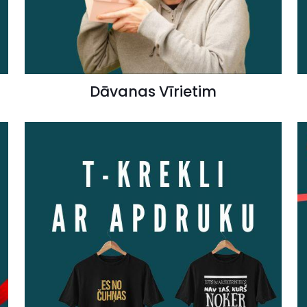
Dāvanas Vīrietim