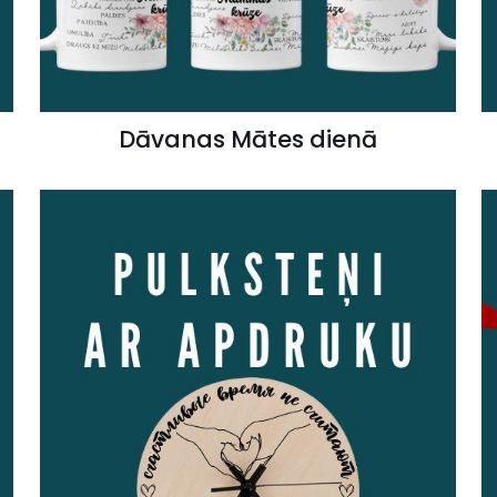
Dāvanas Mātes dienā