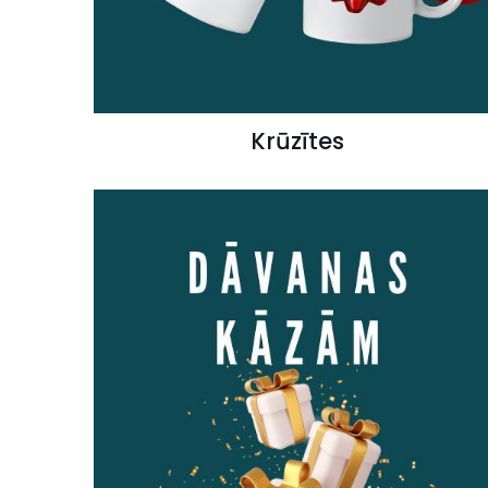
Krūzītes