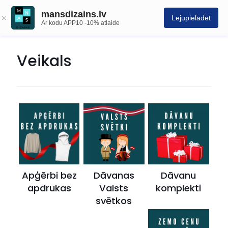
mansdizains.lv
Lejupielādēt
Ar kodu APP10 -10% atlaide
Veikals
Apģērbi bez
Dāvanas
Dāvanu
apdrukas
Valsts
komplekti
svētkos