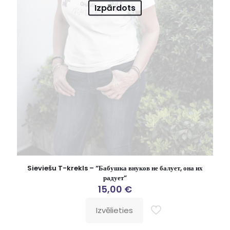
Izpārdots
Sieviešu T-krekls – “Бабушка внуков не балует, она их
радует”
15,00
€
Izvēlieties