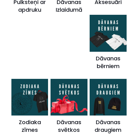
Pulksteņi ar
Dāvanas
Aksesuāri
apdruku
Izlaidumā
Dāvanas
bērniem
Zodiaka
Dāvanas
Dāvanas
zīmes
svētkos
draugiem