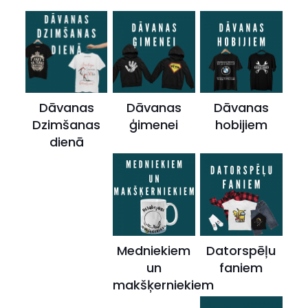
Dāvanas
Dāvanas
Dāvanas
Dzimšanas
ģimenei
hobijiem
dienā
Medniekiem
Datorspēļu
un
faniem
makšķerniekiem