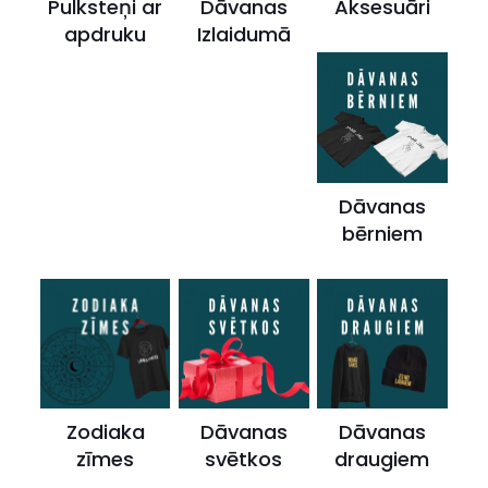
Pulksteņi ar
Dāvanas
Aksesuāri
apdruku
Izlaidumā
Dāvanas
bērniem
Zodiaka
Dāvanas
Dāvanas
zīmes
svētkos
draugiem