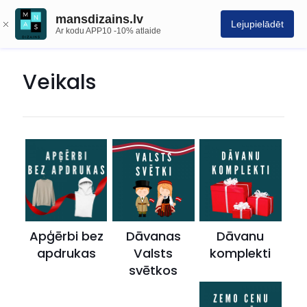
mansdizains.lv
Lejupielādēt
Ar kodu APP10 -10% atlaide
Veikals
Apģērbi bez
Dāvanas
Dāvanu
apdrukas
Valsts
komplekti
svētkos