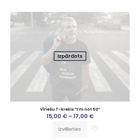
Izpārdots
Vīriešu T-krekls “I’m not 50”
15,00
€
–
17,00
€
Izvēlieties