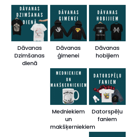
Dāvanas
Dāvanas
Dāvanas
Dzimšanas
ģimenei
hobijiem
dienā
Medniekiem
Datorspēļu
un
faniem
makšķerniekiem