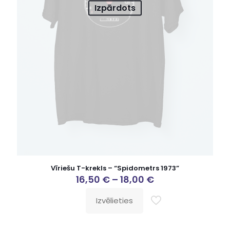
Izpārdots
Vīriešu T-krekls – “Spidometrs 1973”
16,50
€
–
18,00
€
Izvēlieties