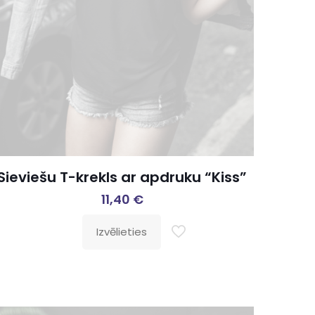
Sieviešu T-krekls ar apdruku “Kiss”
11,40
€
Izvēlieties