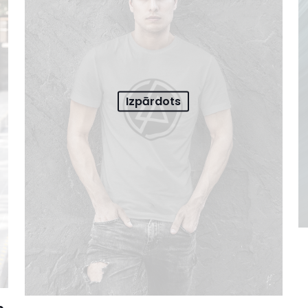
Izpārdots