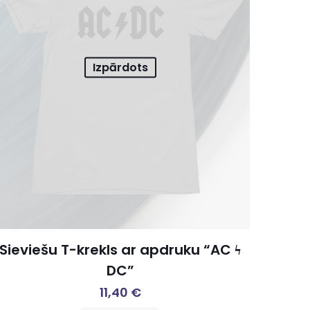
Izpārdots
Sieviešu T-krekls ar apdruku “AC ϟ
DC”
11,40
€