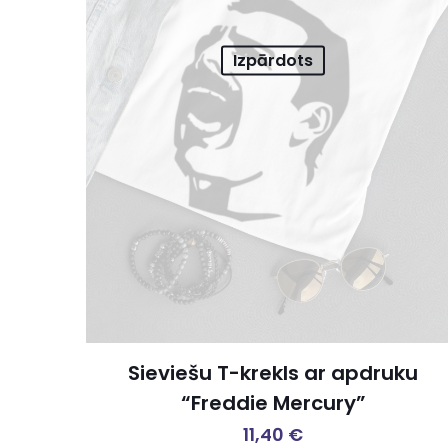
Izpārdots
Sieviešu T-krekls ar apdruku
“Freddie Mercury”
11,40
€