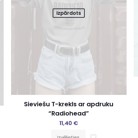
Izpārdots
Sieviešu T-krekls ar apdruku
“Radiohead”
11,40
€
Izvēlieties