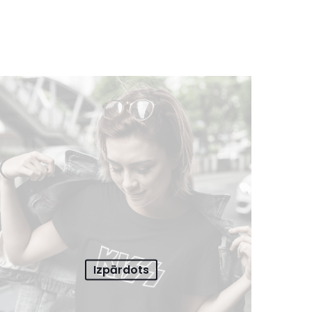
Izpārdots