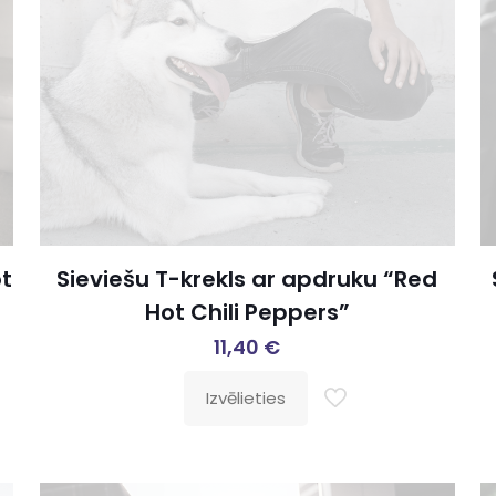
ot
Sieviešu T-krekls ar apdruku “Red
Hot Chili Peppers”
11,40
€
Izvēlieties