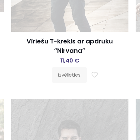
Vīriešu T-krekls ar apdruku
“Nirvana”
11,40
€
Izvēlieties