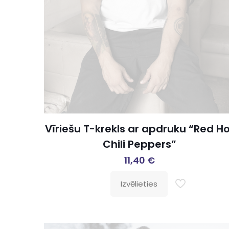
Vīriešu T-krekls ar apdruku “Red H
Chili Peppers”
11,40
€
Izvēlieties