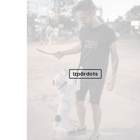
Izpārdots