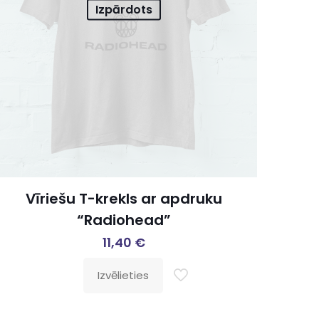
Izpārdots
Vīriešu T-krekls ar apdruku
“Radiohead”
11,40
€
Izvēlieties