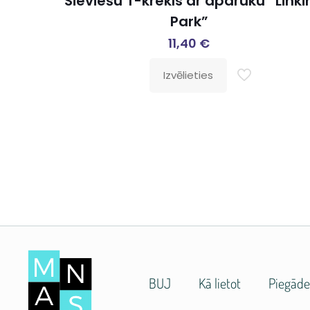
Sieviešu T-krekls ar apdruku “Linki
Park”
11,40
€
Izvēlieties
BUJ
Kā lietot
Piegād