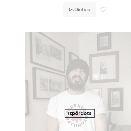
Izvēlieties
Izpārdots