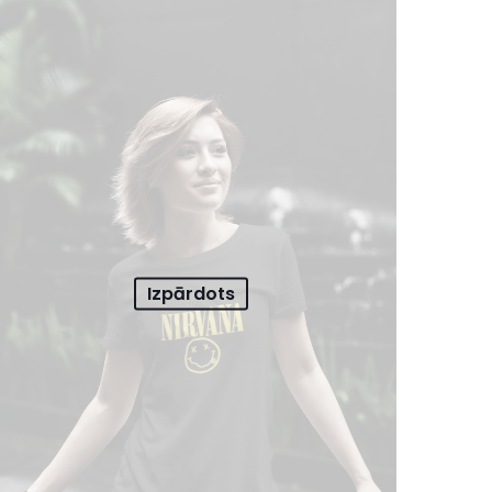
Izpārdots