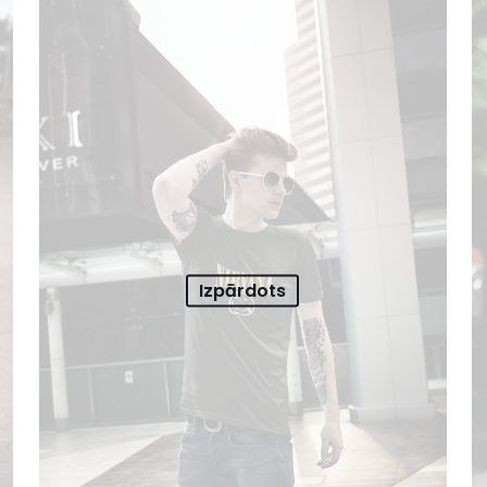
Izpārdots