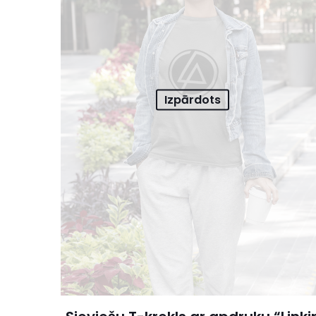
Izpārdots