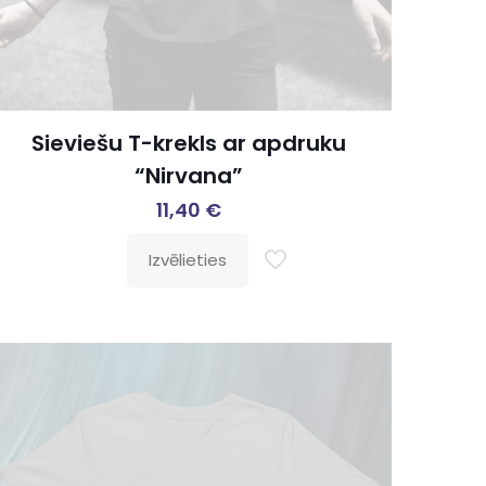
Sieviešu T-krekls ar apdruku
“Nirvana”
11,40
€
Izvēlieties