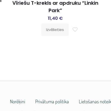
n
Vīriešu T-krekls ar apdruku “Linkin
Park”
11,40
€
Izvēlieties
e
Norēķini
Privātuma politika
Lietošanas notei